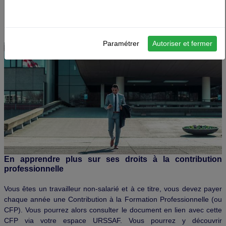
de l'AGEFICE. Vous pourrez ainsi chaque année profiter
d'une formation pour compléter au mieux vos
connaissances et votre CV.
Paramétrer
Autoriser et fermer
En apprendre plus sur ses droits à la contribution
professionnelle
Vous êtes un travailleur non-salarié et à ce titre, vous devez payer
chaque année une Contribution à la Formation Professionnelle (ou
CFP). Vous pourrez alors consulter le document en lien avec cette
CFP via votre espace URSSAF. Vous pourrez y découvrir