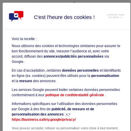
continuer sans
C'est l'heure des cookies !
accepter →
TRAVAILLEUR NON SALARIÉ (TNS), DÉCOUVREZ VOS DROITS À
LA FORMATION AGEFICE
Voici la recette :
TRAVAILLEUR NON SALARIÉ (TNS),
Nous utilisons des cookies et technologies similaires pour assurer le
DÉCOUVREZ VOS DROITS À LA
bon fonctionnement du site, mesurer l’audience et, avec votre
accord, diffuser des
annonces/publicités personnalisées
via
FORMATION AGEFICE
Google.
< Retour
Catégorie Les actualités TOEIC
Article publié il y a 1 an
En cas d’acceptation, certaines
données personnelles
et identifiants
en ligne (ex. cookies) peuvent être utilisés pour la
personnalisation
et la
mesure
des annonces.
Les services Google peuvent traiter certaines données personnelles
Si vous êtes un travailleur indépendant, vous pouvez
conformément à leur
politique de confidentialité générale
.
bénéficier d'une prise en charge pour vous former
Informations spécifiques sur l’utilisation des données personnelles
professionnellement avec la formation AGEFICE. Que
par Google à des fins de
publicité, de mesure et de
vous soyez chef d'entreprise dans le commerce,
personnalisation des annonces
: 👉
l'industrie ou les services, vous devez cotiser tous les ans
https://business.safety.google/privacy/
à la formation professionnelle via le fonds d'assurance
Vous pouvez accepter, refuser ou personnaliser votre choix à tout moment.
formation (FAF). Il s'agira, dans la majeure partie des cas,