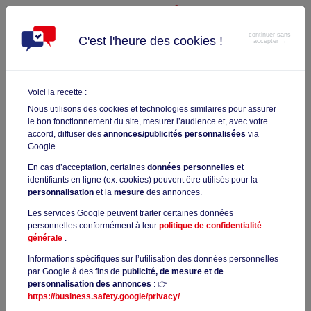
continuer sans
C'est l'heure des cookies !
accepter →
Voici la recette :
STATISTIQUES DES SCORES
Nous utilisons des cookies et technologies similaires pour assurer
le bon fonctionnement du site, mesurer l’audience et, avec votre
D'EXCELLENCE TOEIC
accord, diffuser des
annonces/publicités personnalisées
via
NOMBRE D'EXAMENS TOEIC PASSÉS AVEC LA FORMATION
Google.
EXCELLENCE TOEIC EN FONCTION DES SCORES OBTENUS
En cas d’acceptation, certaines
données personnelles
et
identifiants en ligne (ex. cookies) peuvent être utilisés pour la
personnalisation
et la
mesure
des annonces.
▶︎ Répartition des résultats au TOEIC en
Les services Google peuvent traiter certaines données
fonction de la catégorie du score A1 A2
personnelles conformément à leur
politique de confidentialité
B1 B2 C1
générale
.
Informations spécifiques sur l’utilisation des données personnelles
par Google à des fins de
publicité, de mesure et de
personnalisation des annonces
: 👉
https://business.safety.google/privacy/