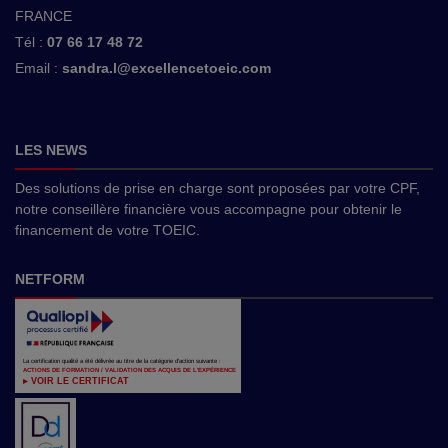
FRANCE
Tél :
07 66 17 48 72
Email :
sandra.l@excellencetoeic.com
LES NEWS
Des solutions de prise en charge sont proposées par votre CPF,
notre conseillère financière vous accompagne pour obtenir le
financement de votre TOEIC.
NETFORM
La certification qualité a été délivrée au titre de la catégorie d'action suivante :
ACTIONS DE FORMATION / VALIDATION DES ACQUIS DE L'EXPÉRIENCE
▸ VOIR LE CERTIFICAT