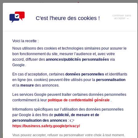
continuer sans
C'est l'heure des cookies !
accepter →
TOEIC : COMPRENDRE L'ACRONYME ET SON IMPORTANCE
POUR VOTRE CARRIÈRE
Voici la recette :
TOEIC : COMPRENDRE
Nous utilisons des cookies et technologies similaires pour assurer le
L'ACRONYME ET SON
bon fonctionnement du site, mesurer l’audience et, avec votre
accord, diffuser des
annonces/publicités personnalisées
via
IMPORTANCE POUR VOTRE
Google.
CARRIÈRE
En cas d’acceptation, certaines
données personnelles
et identifiants
en ligne (ex. cookies) peuvent être utilisés pour la
personnalisation
< Retour
Catégorie Examen TOEIC
Article publié il y a 2 ans
et la
mesure
des annonces.
Les services Google peuvent traiter certaines données personnelles
conformément à leur
politique de confidentialité générale
.
Que
représente réellement l'acronyme TOEIC
? Découvrez
Informations spécifiques sur l’utilisation des données personnelles
comment cette certification peut ouvrir des portes
par Google à des fins de
publicité, de mesure et de
insoupçonnées durant votre carrière et
booster votre
personnalisation des annonces
: 👉
parcours professionnel
.
https://business.safety.google/privacy/
Vous pouvez accepter, refuser ou personnaliser votre choix à tout moment.