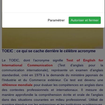
Paramétrer
Autoriser et fermer
TOEIC : ce qui se cache derrière le célèbre acronyme
Le TOEIC, dont l'acronyme signifie
Test of English for
International Communication
(Test d'anglais pour la
communication internationale), représente un examen d'anglais
standardisé, créé en 1979 à la demande du ministère japonais de
l'Industrie et du Commerce extérieur. Ce test est devenu une
référence mondiale
pour évaluer les compétences en anglais dans
des contextes professionnels et internationaux. Il mesure de
manière approfondie la compréhension écrite et orale de l'anglais
dans des situations courantes en milieu professionnel. Utilisé de
manière étendue par les entreprises et les institutions académiques,