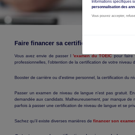
Informations spécifiques s
personnalisation des an
Vous pouvez accepter, refuse
Faire financer sa certification de niveau d
Vous avez envie de passer l
'examen du TOEIC
pour faire 
professionnelles, l'obtention de la certification de votre niveau
Booster de carrière ou d'estime personnel, la certification du n
Passer un examen de niveau de langue n'est pas gratuit. En ef
demandée aux candidats. Malheureusement, par manque de resso
parfois à passer une certification de niveau de langue et se pr
Sachez qu'il existe diverses manières de
financer son exame