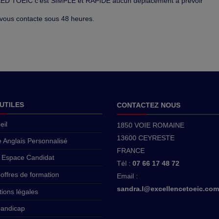
EED TOEIC c'est SIMPLE et RAPIDE aucun déplacement à prévoir
ous contacte sous 48 heures.
 UTILES
CONTACTEZ NOUS
eil
1850 VOIE ROMAINE
13600 CEYRESTE
e Anglais Personnalisé
FRANCE
 Espace Candidat
Tél :
07 66 17 48 72
offres de formation
Email :
sandra.l@excellencetoeic.com
ions légales
Handicap