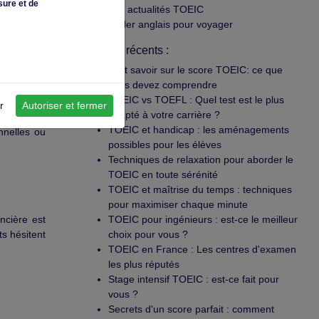
sure et de
Les actualités TOEIC
Parler anglais pour voyager
Articles récents :
Tout savoir sur le score TOEIC: ce que
vous devez comprendre
TOEIC vs TOEFL : Quel test est le plus
r
Autoriser et fermer
adapté à votre carrière ?
TOEIC et handicap : les aménagements
nnelles ou
possibles pour les élèves
Techniques de relaxation pour aborder le
TOEIC en toute sérénité
TOEIC et maîtrise du temps : techniques
pour maximiser chaque minute
ncière est
TOEIC pour ingénieurs : est-ce le meilleur
s hésitent
choix pour vous ?
TOEIC en France : Les centres d'examen
les plus réputés
Stage intensif TOEIC : est-ce fait pour
vous ?
Secrets d'un score parfait : comment