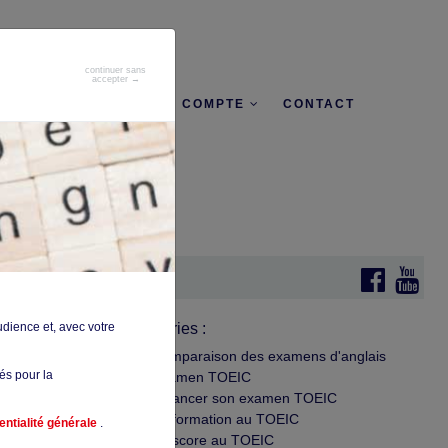
continuer sans
accepter →
+D'INFO
MON COMPTE
CONTACT
udience et, avec votre
Catégories :
Comparaison des examens d'anglais
sés pour la
Examen TOEIC
Financer son examen TOEIC
La formation au TOEIC
entialité générale
.
Le score au TOEIC