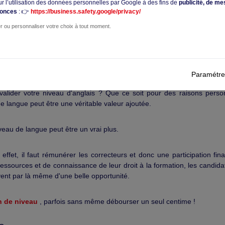
ur l’utilisation des données personnelles par Google à des fins de
publicité, de me
nonces
: 👉
https://business.safety.google/privacy/
r ou personnaliser votre choix à tout moment.
e langue : tout savoir !
Paramétre
valider votre niveau d'anglais ? Que ce soit pour des raisons perso
 de langue peut être une véritable valeur ajoutée.
iveau de langue peut être un vrai plus.
fet, il faut rémunérer les correcteurs et donc une participation fina
urces et de connaissance de leur droit à la formation, les candidat
ivent par là même d'une belle opportunité.
n de niveau
, parfois sans même débourser un seul centime !