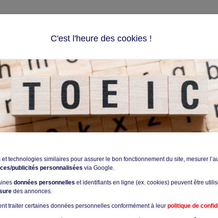
C'est l'heure des cookies !
S D'ANGLAIS
TEST
PRÉPARATION
BLOG
 DU TOEIC AVEC CPF
ns
 et technologies similaires pour assurer le bon fonctionnement du site, mesurer l’a
ces/publicités personnalisées
via Google.
taines
données personnelles
et identifiants en ligne (ex. cookies) peuvent être utili
sure
des annonces.
nt traiter certaines données personnelles conformément à leur
politique de confid