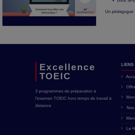
offre SP
Un pédagogue v
Découvrez le FULL TOEIC
Excellence
LIENS
TOEIC
Accu
Offr
3 programmes de préparation à
Mon
l'examen TOEIC hors temps de travail à
distance
Nos 
Ment
Le 