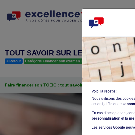
DOC
COUR
TOUT SAVOIR SUR LE FINANCEMENT
< Retour
Catégorie Financer son examen TOEIC
Article publié il y a 3 a
Faire financer son
TOEIC
: tout savoir !
Voici la recette :
Nous utilisons des cookies
accord, diffuser des
annon
En cas d’acceptation, cer
personnalisation
et la
me
Les services Google peuve