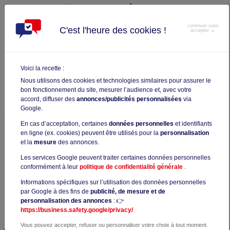
continuer sans
C'est l'heure des cookies !
accepter →
VALIDATION TEST TOEIC : DATE,
Voici la recette :
DURÉE DE VALIDITÉ, PRIX...
Nous utilisons des cookies et technologies similaires pour assurer le
< Retour
Catégorie Examen TOEIC
Article publié il y a 2 ans
bon fonctionnement du site, mesurer l’audience et, avec votre
accord, diffuser des
annonces/publicités personnalisées
via
Google.
En cas d’acceptation, certaines
données personnelles
et identifiants
Durée de validité du test
TOEIC
: date, score, prix et
en ligne (ex. cookies) peuvent être utilisés pour la
personnalisation
niveau d'anglais
Le
Test of English for International
et la
mesure
des annonces.
Communication
est un examen organisé par l' Educational
Les services Google peuvent traiter certaines données personnelles
Testing Service aux États-Unis. Il permet aux personnes
conformément à leur
politique de confidentialité générale
.
dont l'anglais n'est pas la langue maternelle de faire
valider officiellement leur niveau d'anglais pour pouvoir
Informations spécifiques sur l’utilisation des données personnelles
par Google à des fins de
publicité, de mesure et de
s'en prévaloir professionnellement. Quelle est la durée de
personnalisation des annonces
: 👉
validité du TOEIC ? Quels sont les modalités du test et le
https://business.safety.google/privacy/
niveau d'anglais recherché ?
Vous pouvez accepter, refuser ou personnaliser votre choix à tout moment.