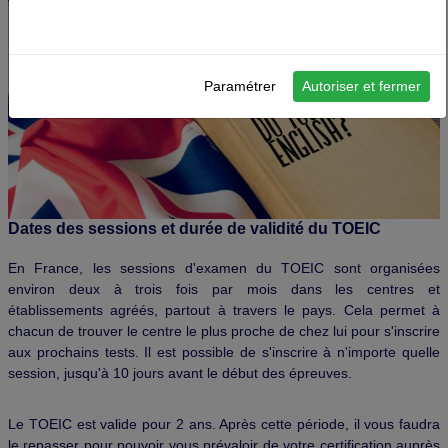
Paramétrer
Autoriser et fermer
Dates des sessions et durée de validité du TOEIC
En France, les sessions d'examen du TOEIC sont organisées
environ deux à trois fois par mois dans les centres et
établissements agréés, partout à travers le pays. Cela permet à
chacun de trouver le centre le plus proche de chez lui pour s'inscrire
aux prochains tests. Il est possible de s'inscrire à n'importe quelle
session, jusqu'à 10 jours avant le début des épreuves.
Le TOEIC est valide pour 2 ans. Après cette période, il vous faudra
le repasser pour pouvoir vous prévaloir de votre certification auprès