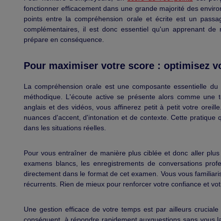
fonctionner efficacement dans une grande majorité des environ
points entre la compréhension orale et écrite est un pass
complémentaires, il est donc essentiel qu'un apprenant de 
prépare en conséquence.
Pour maximiser votre score : optimisez v
La compréhension orale est une composante essentielle du T
méthodique. L'écoute active se présente alors comme une t
anglais et des vidéos, vous affinerez petit à petit votre orei
nuances d'accent, d'intonation et de contexte. Cette pratique 
dans les situations réelles.
Pour vous entraîner de manière plus ciblée et donc aller plus
examens blancs, les enregistrements de conversations prof
directement dans le format de cet examen. Vous vous familiari
récurrents. Rien de mieux pour renforcer votre confiance et vot
Une gestion efficace de votre temps est par ailleurs crucial
conséquent, à répondre rapidement auxquestions sans vous lais