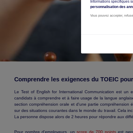
Informations spécifiques s
personnalisation des an
Vous pouvez accepter, refuse
Comprendre les exigences du TOEIC pour u
Le Test of English for International Communication est un 
candidats à comprendre et à faire usage de la langue anglais
section compréhension orale et d'une partie compréhension éc
sur des situations courantes dans le monde du travail. Cela in
La personne dispose alors de 2 heures pour répondre aux diffé
Pour nombre d'employeurs, un
score de 700 points
est perç