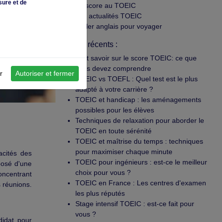
sure et de
Le score au TOEIC
Les actualités TOEIC
Parler anglais pour voyager
Articles récents :
Tout savoir sur le score TOEIC: ce que
vous devez comprendre
r
Autoriser et fermer
TOEIC vs TOEFL : Quel test est le plus
adapté à votre carrière ?
TOEIC et handicap : les aménagements
possibles pour les élèves
Techniques de relaxation pour aborder le
TOEIC en toute sérénité
TOEIC et maîtrise du temps : techniques
pour maximiser chaque minute
acités des
TOEIC pour ingénieurs : est-ce le meilleur
posé d'une
choix pour vous ?
oncentrant
TOEIC en France : Les centres d'examen
s réunions.
les plus réputés
Stage intensif TOEIC : est-ce fait pour
vous ?
didat pour