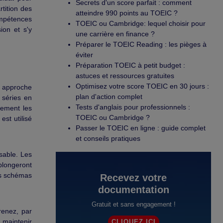
Secrets d'un score parfait : comment
tition des
atteindre 990 points au TOEIC ?
ompétences
TOEIC ou Cambridge: lequel choisir pour
ion et s'y
une carrière en finance ?
Préparer le TOEIC Reading : les pièges à
éviter
Préparation TOEIC à petit budget :
astuces et ressources gratuites
Optimisez votre score TOEIC en 30 jours :
e approche
plan d'action complet
 séries en
Tests d'anglais pour professionnels :
lement les
TOEIC ou Cambridge ?
est utilisé
Passer le TOEIC en ligne : guide complet
et conseils pratiques
sable. Les
plongeront
es schémas
Recevez votre
documentation
Gratuit et sans engagement !
renez, par
 maintenir
CLIQUEZ ICI