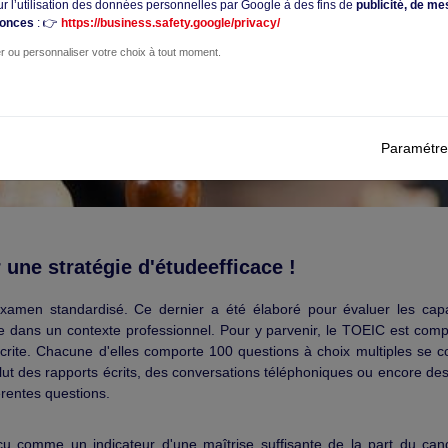
ur l’utilisation des données personnelles par Google à des fins de
publicité, de me
nonces
: 👉
https://business.safety.google/privacy/
r ou personnaliser votre choix à tout moment.
Paramétre
ne stratégie d'étudeefficace !
examen standardisé. Ce dernier a été élaboré pour évaluer les cap
e dans un contexte professionnel. Pour y parvenir, le TOEIC est com
rite. Chacune d'elles comporte 100 questions à choix multiples se c
clut des rapports écrits, des conversations téléphoniques ou encore de
rentes questions.
u comme un indicateur d'une maîtrise suffisante de la part du can