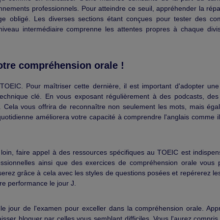
nements professionnels. Pour atteindre ce seuil, appréhender la répar
age obligé. Les diverses sections étant conçues pour tester des c
niveau intermédiaire comprenne les attentes propres à chaque divis
otre compréhension orale !
OEIC. Pour maîtriser cette dernière, il est important d'adopter un
echnique clé. En vous exposant régulièrement à des podcasts, des
lle. Cela vous offrira de reconnaître non seulement les mots, mais éga
quotidienne améliorera votre capacité à comprendre l'anglais comme il 
 loin, faire appel à des ressources spécifiques au TOEIC est indispen
essionnelles ainsi que des exercices de compréhension orale vous 
serez grâce à cela avec les styles de questions posées et repérerez l
re performance le jour J.
e le jour de l'examen pour exceller dans la compréhension orale. App
ser bloquer par celles vous semblant difficiles. Vous l'aurez compris,