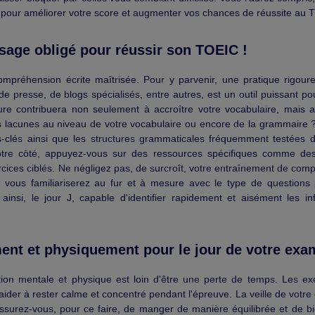
l pour améliorer votre score et augmenter vos chances de réussite au 
sage obligé pour réussir son TOEIC !
préhension écrite maîtrisée. Pour y parvenir, une pratique rigour
de presse, de blogs spécialisés, entre autres, est un outil puissant po
ure contribuera non seulement à accroître votre vocabulaire, mais a
s lacunes au niveau de votre vocabulaire ou encore de la grammaire 
-clés ainsi que les structures grammaticales fréquemment testées 
re côté, appuyez-vous sur des ressources spécifiques comme des 
cices ciblés. Ne négligez pas, de surcroît, votre entraînement de com
s vous familiariserez au fur et à mesure avec le type de questions
insi, le jour J, capable d'identifier rapidement et aisément les in
ent et physiquement pour le jour de votre exa
ion mentale et physique est loin d'être une perte de temps. Les ex
aider à rester calme et concentré pendant l'épreuve. La veille de votre
 Assurez-vous, pour ce faire, de manger de manière équilibrée et de bi