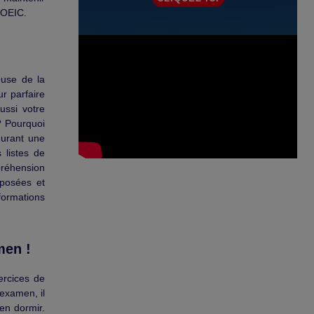
TOEIC.
euse de la
ur parfaire
ussi votre
? Pourquoi
durant une
listes de
préhension
 posées et
formations
men !
ercices de
 examen, il
en dormir.