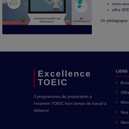
nous vou
offre SP
Un pédagogue v
Découvrez le FULL TOEIC
Excellence
LIENS
TOEIC
Accu
Offr
3 programmes de préparation à
Mon
l'examen TOEIC hors temps de travail à
distance
Nos 
Ment