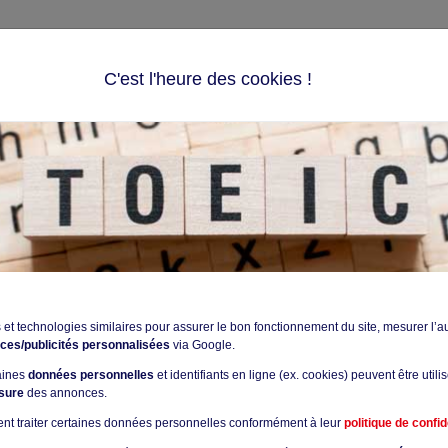
C'est l'heure des cookies !
S D'ANGLAIS
TEST
PRÉPARATION
BLOG
IVEAUX INTERMÉDIAIRES
TS : STRATÉGIES POUR LES NIVEAUX
helons au sein d'entreprises internationales, le
TOEIC
se présent
angue étrangère, particulièrement l'anglais, est essentielle. De 
 et technologies similaires pour assurer le bon fonctionnement du site, mesurer l’a
 accéder à certains niveaux de poste. La barre est, la plupart du
ces/publicités personnalisées
via Google.
médiaire, ce seuil est susceptible de constituer un défi de taille
taines
données personnelles
et identifiants en ligne (ex. cookies) peuvent être utili
orer significativement plusieurs compétences à l'oral comme à l'écr
sure
des annonces.
nt traiter certaines données personnelles conformément à leur
politique de confid