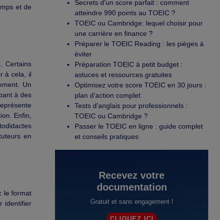
Secrets d'un score parfait : comment
emps et de
atteindre 990 points au TOEIC ?
TOEIC ou Cambridge: lequel choisir pour
une carrière en finance ?
Préparer le TOEIC Reading : les pièges à
éviter
. Certains
Préparation TOEIC à petit budget :
 à cela, il
astuces et ressources gratuites
gement. Un
Optimisez votre score TOEIC en 30 jours :
pant à des
plan d'action complet
représente
Tests d'anglais pour professionnels :
ion. Enfin,
TOEIC ou Cambridge ?
utodidactes
Passer le TOEIC en ligne : guide complet
 tuteurs en
et conseils pratiques
Recevez votre
documentation
c le format
Gratuit et sans engagement !
 identifier
CLIQUEZ ICI