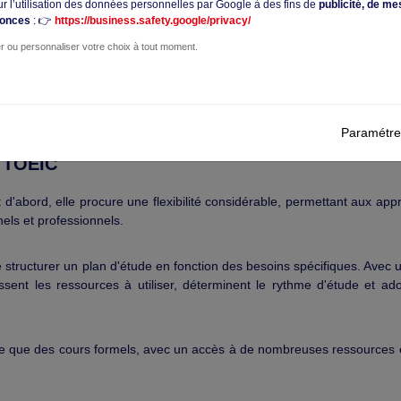
ur l’utilisation des données personnelles par Google à des fins de
publicité, de me
nonces
: 👉
https://business.safety.google/privacy/
r ou personnaliser votre choix à tout moment.
Paramétre
e TOEIC
 d'abord, elle procure une flexibilité considérable, permettant aux ap
ls et professionnels.
 structurer un plan d'étude en fonction des besoins spécifiques. Avec 
issent les ressources à utiliser, déterminent le rythme d'étude et ad
ique que des cours formels, avec un accès à de nombreuses ressources e