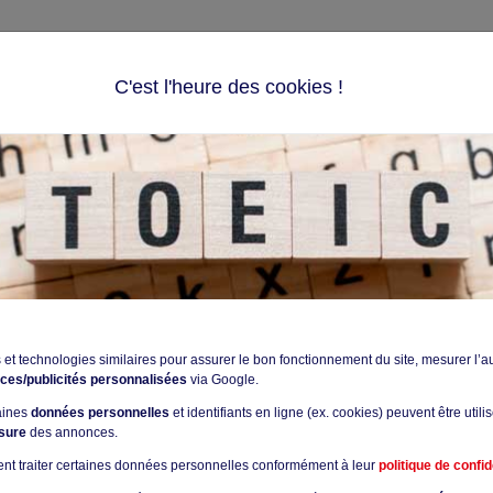
C'est l'heure des cookies !
S D'ANGLAIS
TEST
PRÉPARATION
BLOG
RE PROPRE PROFESSEUR
POUR LETOEIC: DEVENEZ VOTRE PR
seur est possible de nos jours. Mais cela dépend de votre engag
 et technologies similaires pour assurer le bon fonctionnement du site, mesurer l’a
ces/publicités personnalisées
via Google.
taines
données personnelles
et identifiants en ligne (ex. cookies) peuvent être utili
sure
des annonces.
nt traiter certaines données personnelles conformément à leur
politique de confid