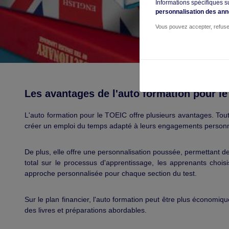
Informations spécifiques s
personnalisation des an
Vous pouvez accepter, refuse
Les avantages de l'auto formation pour l
L'auto formation pour le TOEIC offre plusieurs avantages. Tout
créer un emploi du temps adapté à leurs engagements personne
De plus, elle offre une personnalisation poussée, permettant de
total sur le processus d'apprentissage, les apprenants chois
approche personnalisée pour chaque section du test.
Sur le plan financier, l'auto formation peut être plus économ
des livres et préparations abordables.