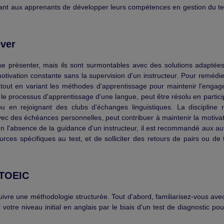
mettant aux apprenants de développer leurs compétences en gestion du t
ever
se présenter, mais ils sont surmontables avec des solutions adaptées
tivation constante sans la supervision d'un instructeur. Pour remédier
s, tout en variant les méthodes d'apprentissage pour maintenir l'enga
le processus d'apprentissage d'une langue, peut être résolu en partici
u en rejoignant des clubs d'échanges linguistiques. La discipline 
vec des échéances personnelles, peut contribuer à maintenir la motivat
 en l'absence de la guidance d'un instructeur, il est recommandé aux a
ources spécifiques au test, et de solliciter des retours de pairs ou de
 TOEIC
uivre une méthodologie structurée. Tout d'abord, familiarisez-vous ave
votre niveau initial en anglais par le biais d'un test de diagnostic pour