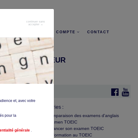
continuer sans
accepter →
+D'INFO
MON COMPTE
CONTACT
OPRE PROFESSEUR
ement, de
udience et, avec votre
Catégories :
Comparaison des examens d'anglais
sés pour la
Examen TOEIC
Financer son examen TOEIC
entialité générale
.
La formation au TOEIC