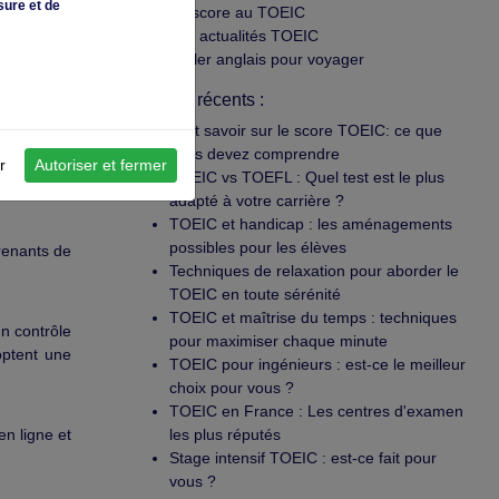
sure et de
Le score au TOEIC
Les actualités TOEIC
Parler anglais pour voyager
Articles récents :
Tout savoir sur le score TOEIC: ce que
vous devez comprendre
r
Autoriser et fermer
TOEIC vs TOEFL : Quel test est le plus
adapté à votre carrière ?
TOEIC et handicap : les aménagements
possibles pour les élèves
prenants de
Techniques de relaxation pour aborder le
TOEIC en toute sérénité
TOEIC et maîtrise du temps : techniques
un contrôle
pour maximiser chaque minute
optent une
TOEIC pour ingénieurs : est-ce le meilleur
choix pour vous ?
TOEIC en France : Les centres d'examen
n ligne et
les plus réputés
Stage intensif TOEIC : est-ce fait pour
vous ?