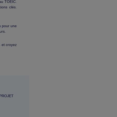
 au TOEIC.
ions clés.
n pour une
urs.
s et croyez
 PROJET