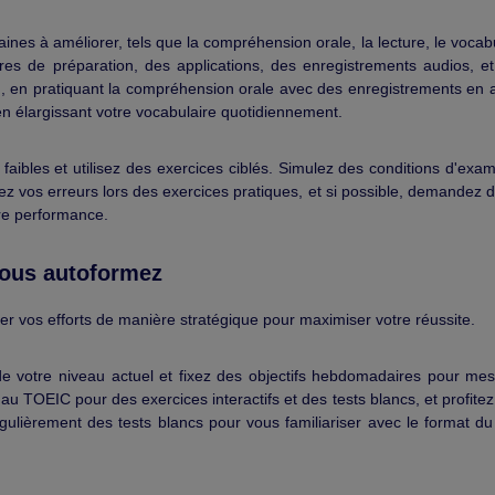
aines à améliorer, tels que la compréhension orale, la lecture, le vocabu
es de préparation, des applications, des enregistrements audios, et
, en pratiquant la compréhension orale avec des enregistrements en a
 en élargissant votre vocabulaire quotidiennement.
 faibles et utilisez des exercices ciblés. Simulez des conditions d'exa
ysez vos erreurs lors des exercices pratiques, et si possible, demandez 
tre performance.
 vous autoformez
enter vos efforts de manière stratégique pour maximiser votre réussite.
 de votre niveau actuel et fixez des objectifs hebdomadaires pour mes
au TOEIC pour des exercices interactifs et des tests blancs, et profite
égulièrement des tests blancs pour vous familiariser avec le format d