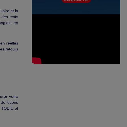
laire et la
 des tests
nglais, en
men réelles
des retours
urer votre
z de leçons
u TOEIC et