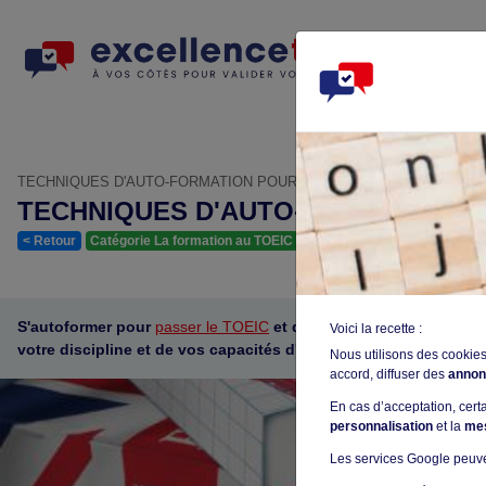
DOC
COUR
TECHNIQUES D'AUTO-FORMATION POUR LETOEIC: DEVENEZ VOT
TECHNIQUES D'AUTO-FORMATION 
< Retour
Catégorie La formation au TOEIC
Article publié il y a 2 ans
S'autoformer pour
passer le TOEIC
et devenir son propre profes
Voici la recette :
votre discipline et de vos capacités d'auto-motivation.
Nous utilisons des cookies
accord, diffuser des
annon
En cas d’acceptation, cer
personnalisation
et la
me
Les services Google peuve