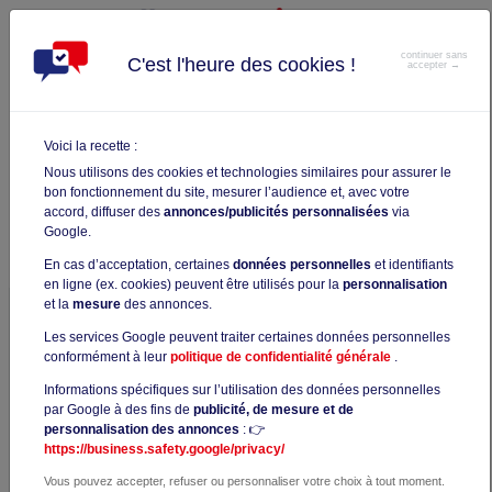
continuer sans
C'est l'heure des cookies !
accepter →
LES ERREURS À ÉVITER LORS DE VOTRE PRÉPARATION AU
TOEIC
Voici la recette :
LES ERREURS À ÉVITER LORS DE
Nous utilisons des cookies et technologies similaires pour assurer le
VOTRE PRÉPARATION AU TOEIC
bon fonctionnement du site, mesurer l’audience et, avec votre
accord, diffuser des
annonces/publicités personnalisées
via
< Retour
Catégorie La formation au TOEIC
Article publié il y a 1 an
Google.
En cas d’acceptation, certaines
données personnelles
et identifiants
en ligne (ex. cookies) peuvent être utilisés pour la
personnalisation
et la
mesure
des annonces.
Se préparer au TOEIC, c'est bien plus qu'une simple
Les services Google peuvent traiter certaines données personnelles
révision : c'est la clef pour décrocher le score qui ouvrira
conformément à leur
politique de confidentialité générale
.
des portes. Mais attention, certaines erreurs peuvent
saboter tous vos efforts ! Vous voulez vraiment réussir du
Informations spécifiques sur l’utilisation des données personnelles
premier coup ? Alors, découvrez les pièges à éviter
par Google à des fins de
publicité, de mesure et de
personnalisation des annonces
: 👉
absolument pour transformer votre préparation en une
https://business.safety.google/privacy/
stratégie gagnante. Suivez nos conseils et abordez
l'examen avec une confiance inébranlable !
Vous pouvez accepter, refuser ou personnaliser votre choix à tout moment.