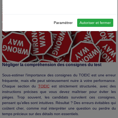
Paramétrer
Autoriser et fermer
Négliger la compréhension des consignes du test
Sous-estimer l'importance des consignes du TOEIC est une erreur
fréquente, mais elle peut sérieusement nuire à votre performance.
Chaque section du
TOEIC
est strictement structurée, avec des
instructions précises que vous devez maîtriser pour éviter les
pièges. Trop souvent, les candidats survolent ces consignes,
pensant qu'elles sont intuitives. Résultat ? Des erreurs évitables qui
coûtent cher, comme mal interpréter une question ou perdre du
temps précieux sur des détails non essentiels.